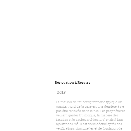
Rénovation à Rennes.
2019
La maison de faubourg rennaise typique du
quartier nord de la gare est une dernière à ne
pas être rénovée dans la rue. Les propriétaires
veulent garder l'historique, la matière des
façades et le cachet architectural mais il faut
ajouter des m². Il est donc décidé après des
vérifications structurelles et de fondation de