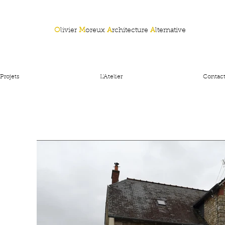
O
livier
M
oreux
A
rchitecture
A
lternative
Projets
L'Atelier
Contac