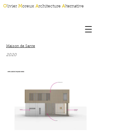
O
livier
M
oreux
A
rchitecture
A
lternative
Maison de Sante
2020